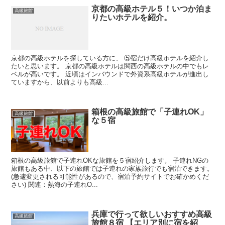
京都の高級ホテル５！いつか泊ま
高級旅館
りたいホテルを紹介。
京都の高級ホテルを探している方に、 ⑤宿だけ高級ホテルを紹介し
たいと思います。 京都の高級ホテルは関西の高級ホテルの中でもレ
ベルが高いです。 近頃はインバウンドで外資系高級ホテルが進出し
ていますから、以前よりも高級...
箱根の高級旅館で「子連れOK」
高級旅館
な５宿
箱根の高級旅館で子連れOKな旅館を５宿紹介します。 子連れNGの
旅館もある中、以下の旅館では子連れの家族旅行でも宿泊できます。
(急遽変更される可能性があるので、宿泊予約サイトでお確かめくだ
さい) 関連：熱海の子連れO...
兵庫で行って欲しいおすすめ高級
高級旅館
旅館８宿 【エリア別に宿を紹