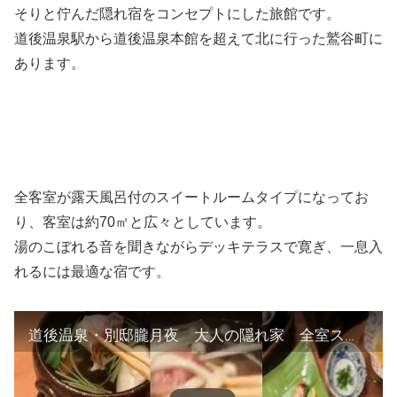
そりと佇んだ隠れ宿をコンセプトにした旅館です。
道後温泉駅から道後温泉本館を超えて北に行った鷲谷町に
あります。
全客室が露天風呂付のスイートルームタイプになってお
り、客室は約70㎡と広々としています。
湯のこぼれる音を聞きながらデッキテラスで寛ぎ、一息入
れるには最適な宿です。
道後温泉・別邸朧月夜 大人の隠れ家 全室スイートルーム 旅人まさ 0316tm