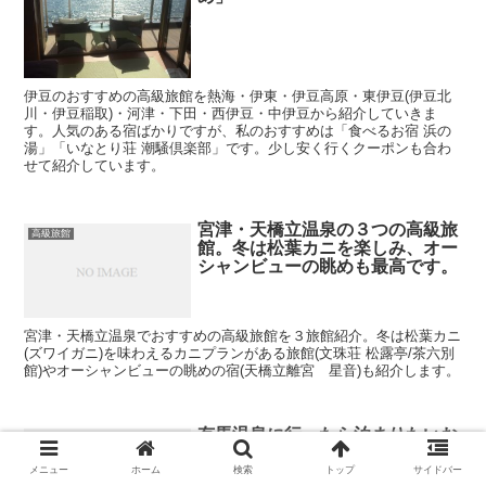
伊豆のおすすめの高級旅館を熱海・伊東・伊豆高原・東伊豆(伊豆北
川・伊豆稲取)・河津・下田・西伊豆・中伊豆から紹介していきま
す。人気のある宿ばかりですが、私のおすすめは「食べるお宿 浜の
湯」「いなとり荘 潮騒倶楽部」です。少し安く行くクーポンも合わ
せて紹介しています。
宮津・天橋立温泉の３つの高級旅
高級旅館
館。冬は松葉カニを楽しみ、オー
シャンビューの眺めも最高です。
宮津・天橋立温泉でおすすめの高級旅館を３旅館紹介。冬は松葉カニ
(ズワイガニ)を味わえるカニプランがある旅館(文珠荘 松露亭/茶六別
館)やオーシャンビューの眺めの宿(天橋立離宮 星音)も紹介します。
有馬温泉に行ったら泊まりたいお
高級旅館
すすめ高級旅館。金泉や銀泉、神
戸牛(但馬牛)が楽しめるお宿。
メニュー
ホーム
検索
トップ
サイドバー