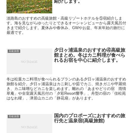
紹介します。
淡路島のおすすめの高級旅館・高級リゾートホテルを⑤宿紹介しま
す。海を見ながらゆったりとできるオーシャンビューから露天風呂付
きまで紹介します。夏休みや春休み、GWやお盆、年末年始の旅行に
最適です。
夕日ヶ浦温泉のおすすめ④高級旅
高級旅館
館まとめ。冬はカニ料理が食べら
れるお宿を中心に紹介します。
冬は松葉カニ料理が食べられるプランのある夕日ヶ浦温泉のおすすめ
旅館を紹介。夕日ヶ浦温泉はカニ刺しや茹でカニ、焼きガニや甲羅焼
き、カニ味噌などカニを楽しめます。離れの「あまやどりの宿 雨情
草庵」や全室露天風呂付の「夕彩Resort響季」、舟型の宿の「佳松苑
はなれ櫂」、津居山カニの「静花扇」があります。
国内のプロポーズにおすすめの旅
高級旅館
行先と温泉宿(高級旅館)