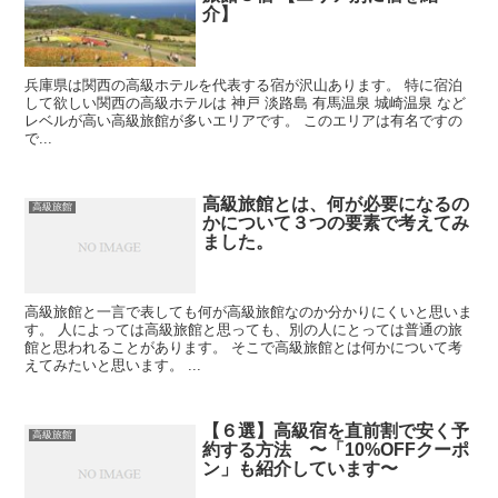
介】
兵庫県は関西の高級ホテルを代表する宿が沢山あります。 特に宿泊
して欲しい関西の高級ホテルは 神戸 淡路島 有馬温泉 城崎温泉 など
レベルが高い高級旅館が多いエリアです。 このエリアは有名ですの
で...
高級旅館とは、何が必要になるの
高級旅館
かについて３つの要素で考えてみ
ました。
高級旅館と一言で表しても何が高級旅館なのか分かりにくいと思いま
す。 人によっては高級旅館と思っても、別の人にとっては普通の旅
館と思われることがあります。 そこで高級旅館とは何かについて考
えてみたいと思います。 ...
【６選】高級宿を直前割で安く予
高級旅館
約する方法 〜「10%OFFクーポ
ン」も紹介しています〜