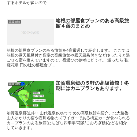
するホテルが多いので...
箱根の部屋食プランのある高級旅
高級旅館
館４宿のまとめ
箱根の部屋食プランのある旅館を4宿厳選して紹介します。 ここでは
箱根の露天風呂付き客室の高級旅館や露天風呂付きなどゆったりと過
ごせる宿を選んでいますので、宿選びの参考にどうぞ。 迷ったら 強
羅花扇 円の杜の部屋食プ...
加賀温泉郷の５軒の高級旅館！冬
高級旅館
期にはカニプランもあります。
加賀温泉郷(山中・山代温泉)のおすすめの高級旅館を紹介。北大路魯
山人ゆかりの宿や石川名物のズワイガニである橋立カニが食べられる
カニプランのある旅館(たちばな四季亭/花紫/こおろぎ楼)などを紹介
していきます。