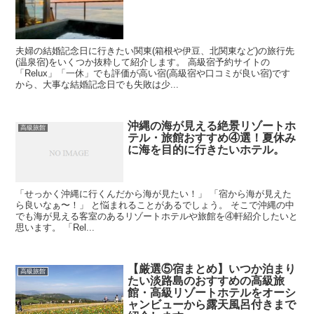
夫婦の結婚記念日に行きたい関東(箱根や伊豆、北関東など)の旅行先
(温泉宿)をいくつか抜粋して紹介します。 高級宿予約サイトの
「Relux」「一休」でも評価が高い宿(高級宿や口コミが良い宿)です
から、大事な結婚記念日でも失敗は少...
沖縄の海が見える絶景リゾートホ
高級旅館
テル・旅館おすすめ④選！夏休み
に海を目的に行きたいホテル。
「せっかく沖縄に行くんだから海が見たい！」 「宿から海が見えた
ら良いなぁ〜！」 と悩まれることがあるでしょう。 そこで沖縄の中
でも海が見える客室のあるリゾートホテルや旅館を④軒紹介したいと
思います。 「Rel...
【厳選⑤宿まとめ】いつか泊まり
高級旅館
たい淡路島のおすすめの高級旅
館・高級リゾートホテルをオーシ
ャンビューから露天風呂付きまで