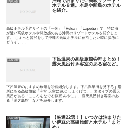
沖縄で泊まりたい高級リゾート・
高級旅館
ホテル８選。本島や離島のホテル
を紹介。
高級ホテル予約サイトの「一休」「Relux」「Expedia」で、特に海
が近い高級ホテルや開放感のある沖縄のリゾートホテルを紹介しま
す。 ちょっと贅沢をして沖縄の高級ホテルに宿泊したい時に参考に
どうぞ。 ...
下呂温泉の高級旅館④軒まとめ！
高級旅館
露天風呂付き客室のある宿など。
下呂温泉のおすすめ旅館を④宿紹介します。下呂温泉街を見下ろす場
所にある高級旅館「今宵 天空に遊ぶ しょうげつ」、岩タイプの露天
風呂がある「こころをなでる静寂 みやこ」、露天風呂付き客室のあ
る「湯之島館」などを紹介します。
【厳選22選！】いつかは泊まりた
高級旅館
い伊豆の高級旅館とホテル「まと
め」