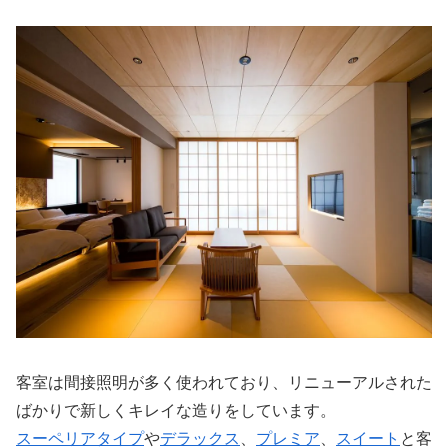
客室は間接照明が多く使われており、リニューアルされた
ばかりで新しくキレイな造りをしています。
スーペリアタイプ
や
デラックス
、
プレミア
、
スイート
と客