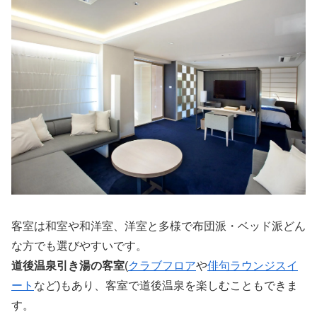
客室は和室や和洋室、洋室と多様で布団派・ベッド派どん
な方でも選びやすいです。
道後温泉引き湯の客室
(
クラブフロア
や
俳句ラウンジスイ
ート
など)もあり、客室で道後温泉を楽しむこともできま
す。