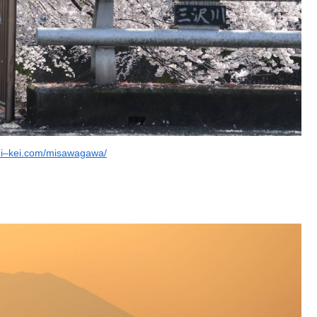
kei–kei.com/misawagawa/