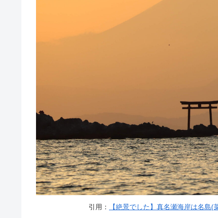
引用：
【絶景でした】真名瀬海岸は名島(