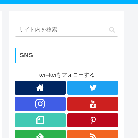
SNS
kei--keiをフォローする