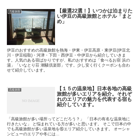
【厳選22選！】いつかは泊まりた
高級旅館
い伊豆の高級旅館とホテル「まと
め」
伊豆のおすすめの高級旅館を熱海・伊東・伊豆高原・東伊豆(伊豆北
川・伊豆稲取)・河津・下田・西伊豆・中伊豆から紹介していきま
す。人気のある宿ばかりですが、私のおすすめは「食べるお宿 浜の
湯」「いなとり荘 潮騒倶楽部」です。少し安く行くクーポンも合わ
せて紹介しています。
【１５の温泉地】日本各地の高級
高級旅館
旅館が多いエリアを紹介。それぞ
れのエリアの魅力を代表する宿も
紹介しています。
「高級旅館が多い場所ってどこだろう？」 「日本の有名な温泉地に
行きたいな」 と悩まれている方が多いと思います。 そこで日本の中
でも高級旅館が多い温泉地を⑮エリア紹介していきます。 オーシャ
ンビューのエリアや冬には...