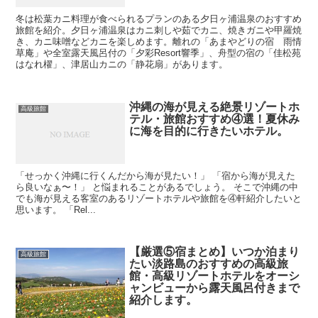
冬は松葉カニ料理が食べられるプランのある夕日ヶ浦温泉のおすすめ
旅館を紹介。夕日ヶ浦温泉はカニ刺しや茹でカニ、焼きガニや甲羅焼
き、カニ味噌などカニを楽しめます。離れの「あまやどりの宿 雨情
草庵」や全室露天風呂付の「夕彩Resort響季」、舟型の宿の「佳松苑
はなれ櫂」、津居山カニの「静花扇」があります。
沖縄の海が見える絶景リゾートホ
高級旅館
テル・旅館おすすめ④選！夏休み
に海を目的に行きたいホテル。
「せっかく沖縄に行くんだから海が見たい！」 「宿から海が見えた
ら良いなぁ〜！」 と悩まれることがあるでしょう。 そこで沖縄の中
でも海が見える客室のあるリゾートホテルや旅館を④軒紹介したいと
思います。 「Rel...
【厳選⑤宿まとめ】いつか泊まり
高級旅館
たい淡路島のおすすめの高級旅
館・高級リゾートホテルをオーシ
ャンビューから露天風呂付きまで
紹介します。