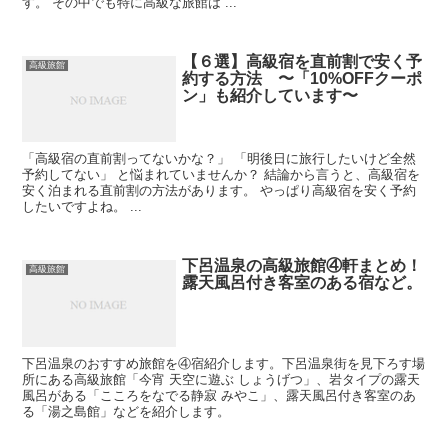
す。 その中でも特に高級な旅館は ...
【６選】高級宿を直前割で安く予
高級旅館
約する方法 〜「10%OFFクーポ
ン」も紹介しています〜
「高級宿の直前割ってないかな？」 「明後日に旅行したいけど全然
予約してない」 と悩まれていませんか？ 結論から言うと、高級宿を
安く泊まれる直前割の方法があります。 やっぱり高級宿を安く予約
したいですよね。 ...
下呂温泉の高級旅館④軒まとめ！
高級旅館
露天風呂付き客室のある宿など。
下呂温泉のおすすめ旅館を④宿紹介します。下呂温泉街を見下ろす場
所にある高級旅館「今宵 天空に遊ぶ しょうげつ」、岩タイプの露天
風呂がある「こころをなでる静寂 みやこ」、露天風呂付き客室のあ
る「湯之島館」などを紹介します。