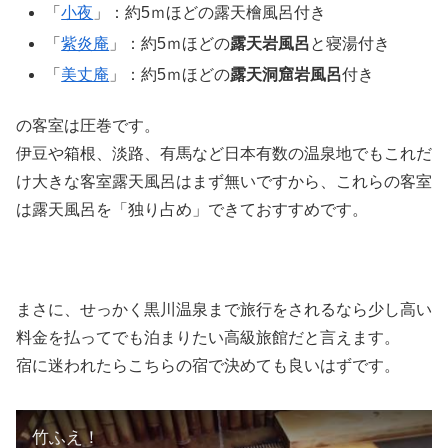
「
小夜
」：約5ｍほどの露天檜風呂付き
「
紫炎庵
」：約5ｍほどの
露天岩風呂
と寝湯付き
「
美丈庵
」：約5ｍほどの
露天洞窟岩風呂
付き
の客室は圧巻です。
伊豆や箱根、淡路、有馬など日本有数の温泉地でもこれだ
け大きな客室露天風呂はまず無いですから、これらの客室
は露天風呂を「独り占め」できておすすめです。
まさに、せっかく黒川温泉まで旅行をされるなら少し高い
料金を払ってでも泊まりたい高級旅館だと言えます。
宿に迷われたらこちらの宿で決めても良いはずです。
竹ふえ！