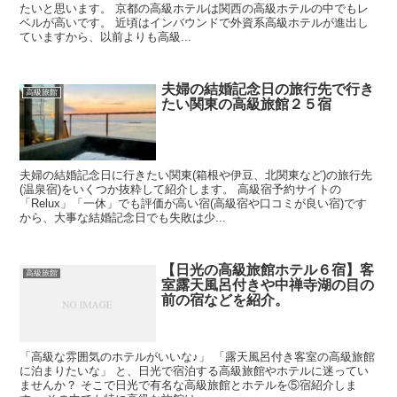
たいと思います。 京都の高級ホテルは関西の高級ホテルの中でもレ
ベルが高いです。 近頃はインバウンドで外資系高級ホテルが進出し
ていますから、以前よりも高級...
夫婦の結婚記念日の旅行先で行き
高級旅館
たい関東の高級旅館２５宿
夫婦の結婚記念日に行きたい関東(箱根や伊豆、北関東など)の旅行先
(温泉宿)をいくつか抜粋して紹介します。 高級宿予約サイトの
「Relux」「一休」でも評価が高い宿(高級宿や口コミが良い宿)です
から、大事な結婚記念日でも失敗は少...
【日光の高級旅館ホテル６宿】客
高級旅館
室露天風呂付きや中禅寺湖の目の
前の宿などを紹介。
「高級な雰囲気のホテルがいいな♪」 「露天風呂付き客室の高級旅館
に泊まりたいな」 と、日光で宿泊する高級旅館やホテルに迷ってい
ませんか？ そこで日光で有名な高級旅館とホテルを⑤宿紹介しま