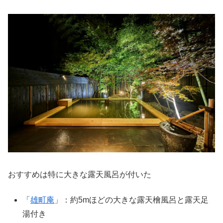
おすすめは特に大きな露天風呂が付いた
「
雄町庵
」：約5mほどの大きな露天檜風呂と露天足
湯付き