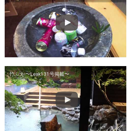
竹ふえ 〜Leak131号掲載〜