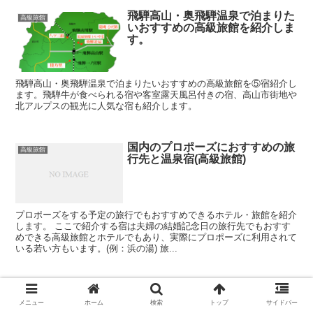
飛騨高山・奥飛騨温泉で泊まりた
高級旅館
いおすすめの高級旅館を紹介しま
す。
飛騨高山・奥飛騨温泉で泊まりたいおすすめの高級旅館を⑤宿紹介し
ます。飛騨牛が食べられる宿や客室露天風呂付きの宿、高山市街地や
北アルプスの観光に人気な宿も紹介します。
国内のプロポーズにおすすめの旅
高級旅館
行先と温泉宿(高級旅館)
プロポーズをする予定の旅行でもおすすめできるホテル・旅館を紹介
します。 ここで紹介する宿は夫婦の結婚記念日の旅行先でもおすす
めできる高級旅館とホテルでもあり、実際にプロポーズに利用されて
いる若い方もいます。(例：浜の湯) 旅...
湯布院(由布院)のおすすめ高級旅
高級旅館
館４選。源泉掛け流し客室露天風
メニュー
ホーム
検索
トップ
サイドバー