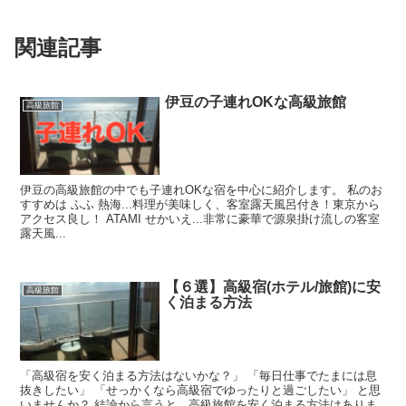
関連記事
伊豆の子連れOKな高級旅館
高級旅館
伊豆の高級旅館の中でも子連れOKな宿を中心に紹介します。 私のお
すすめは ふふ 熱海...料理が美味しく、客室露天風呂付き！東京から
アクセス良し！ ATAMI せかいえ...非常に豪華で源泉掛け流しの客室
露天風...
【６選】高級宿(ホテル/旅館)に安
高級旅館
く泊まる方法
「高級宿を安く泊まる方法はないかな？」 「毎日仕事でたまには息
抜きしたい」 「せっかくなら高級宿でゆったりと過ごしたい」 と思
いませんか？ 結論から言うと、高級旅館を安く泊まる方法はありま