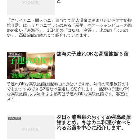
ど
「ズワイカニ・間人カニ」目当てで間人温泉に泊まりたいおすすめ旅
館４選。はしうどカニプランのある「炭平」やオーシャンビューの眺
めの良い「寿海亭」、1日4組の「はなれ 空遥」、老舗の「よ志の
や」、高級旅館の離れまで紹介していきます。
熱海の子連れOKな高級旅館３宿
高級旅館
子連れOKな高級旅館は熱海には少ないですが、熱海の高級旅館の中
でもおすすめできる3宿だけ厳選して紹介します。 熱海の子連れOK
な高級旅館 ふふ熱海 ふふ熱海は子連れOKな高級旅館です。客室は
スイ...
夕日ヶ浦温泉のおすすめ④高級旅
高級旅館
館まとめ。冬はカニ料理が食べら
れるお宿を中心に紹介します。