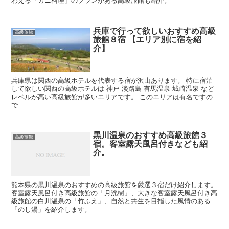
わえる「カニ料理」のプランがある高級旅館も紹介。
兵庫で行って欲しいおすすめ高級
高級旅館
旅館８宿 【エリア別に宿を紹
介】
兵庫県は関西の高級ホテルを代表する宿が沢山あります。 特に宿泊
して欲しい関西の高級ホテルは 神戸 淡路島 有馬温泉 城崎温泉 など
レベルが高い高級旅館が多いエリアです。 このエリアは有名ですの
で...
黒川温泉のおすすめ高級旅館３
高級旅館
宿。客室露天風呂付きなども紹
介。
熊本県の黒川温泉のおすすめの高級旅館を厳選３宿だけ紹介します。
客室露天風呂付き高級旅館の「月洸樹」、大きな客室露天風呂付き高
級旅館の白川温泉の「竹ふえ」、自然と共生を目指した風情のある
「のし湯」を紹介します。