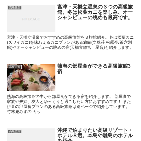
宮津・天橋立温泉の３つの高級旅
高級旅館
館。冬は松葉カニを楽しみ、オー
シャンビューの眺めも最高です。
宮津・天橋立温泉でおすすめの高級旅館を３旅館紹介。冬は松葉カニ
(ズワイガニ)を味わえるカニプランがある旅館(文珠荘 松露亭/茶六別
館)やオーシャンビューの眺めの宿(天橋立離宮 星音)も紹介します。
熱海の部屋食ができる高級旅館3
高級旅館
宿
熱海の高級旅館の中から部屋食ができる宿を紹介します。 部屋食で
家族や夫婦、友人とゆっくりと過ごしたい方におすすめです！ また
伊豆の部屋食プランのある高級旅館は別ページで紹介しています。
竹林庵みずの カッ...
沖縄で泊まりたい高級リゾート・
高級旅館
ホテル８選。本島や離島のホテル
を紹介。