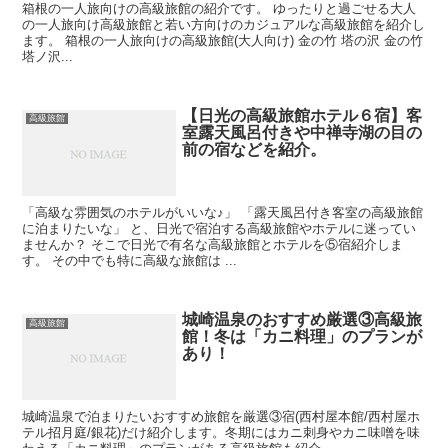
箱根の一人旅向けの高級旅館の紹介です。 ゆったりと過ごせる大人
の一人旅向け高級旅館と若い方向けのカジュアルな高級旅館を紹介し
ます。 箱根の一人旅向けの高級旅館(大人向け) 金の竹 塔の沢 金の竹
塔ノ沢...
【日光の高級旅館ホテル６宿】客
高級旅館
室露天風呂付きや中禅寺湖の目の
前の宿などを紹介。
「高級な雰囲気のホテルがいいな♪」 「露天風呂付き客室の高級旅館
に泊まりたいな」 と、日光で宿泊する高級旅館やホテルに迷ってい
ませんか？ そこで日光で有名な高級旅館とホテルを⑤宿紹介しま
す。 その中でも特に高級な旅館は ...
城崎温泉のおすすめ厳選③高級旅
高級旅館
館！冬は「カニ料理」のプランが
あり！
城崎温泉で泊まりたいおすすめ旅館を厳選③宿(西村屋本館/西村屋ホ
テル招月庭/銀花)だけ紹介します。冬期にはカニ刺身やカニ味噌を味