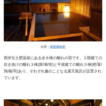
出所：
無雙庵枇杷
西伊豆土肥温泉にある全８棟の離れの宿です。２階建ての
吹き抜けの離れ３棟(茜/潮/蛍)と平屋建ての離れ５棟(橙/菫/
鶉/蕪/筍)あり、それぞれ趣のことなる露天風呂が設置され
ています。