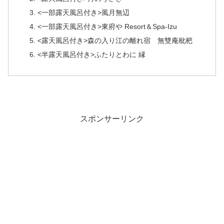
<一部露天風呂付き>風月無辺
<一部露天風呂付き>東府や Resort＆Spa-Izu
<露天風呂付き>森の入り江の離れ宿 無雙庵枇杷
<半露天風呂付き>ふたりとわに 縁
スポンサーリンク