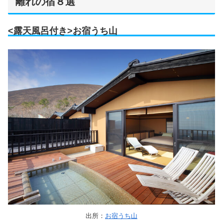
離れの宿８選
<露天風呂付き>お宿うち山
出所：
お宿うち山