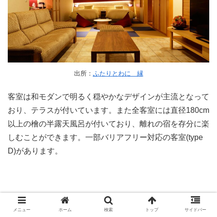
出所：
ふたりとわに 縁
客室は和モダンで明るく穏やかなデザインが主流となって
おり、テラスが付いています。また全客室には直径180cm
以上の檜の半露天風呂が付いており、離れの宿を存分に楽
しむことができます。一部バリアフリー対応の客室(type
D)があります。
メニュー
ホーム
検索
トップ
サイドバー