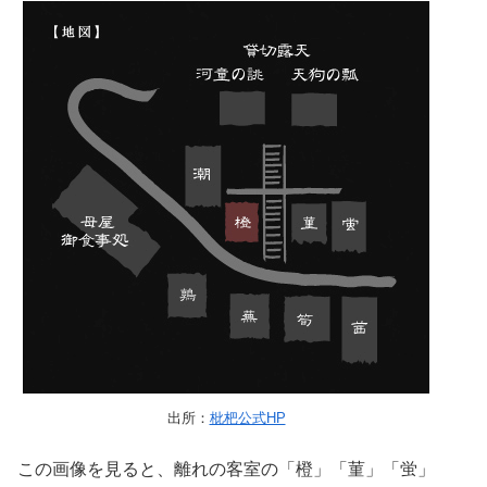
出所：
枇杷公式HP
この画像を見ると、離れの客室の「橙」「菫」「蛍」