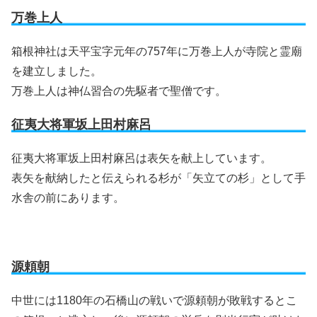
万巻上人
箱根神社は天平宝字元年の757年に万巻上人が寺院と霊廟
を建立しました。
万巻上人は神仏習合の先駆者で聖僧です。
征夷大将軍坂上田村麻呂
征夷大将軍坂上田村麻呂は表矢を献上しています。
表矢を献納したと伝えられる杉が「矢立ての杉」として手
水舎の前にあります。
源頼朝
中世には1180年の石橋山の戦いで源頼朝が敗戦するとこ