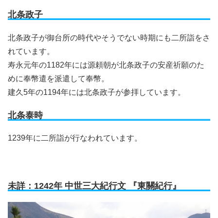
北条政子
北条政子が御台所の時代やそうでない時期にも二所詣をさ
れています。
寿永元年の1182年には源頼朝が北条政子の安産祈願のた
めに奉幣遣を派遣して奉幣。
建久5年の1194年には北条政子が参拝しています。
北条泰時
1239年に二所詣が行なわれています。
未詳：1242年 中世三大紀行文 『東關紀行』