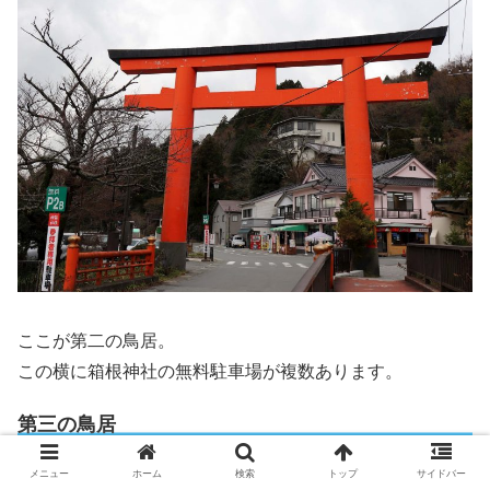
ここが第二の鳥居。
この横に箱根神社の無料駐車場が複数あります。
第三の鳥居
これが第三の鳥居です。
メニュー
ホーム
検索
トップ
サイドバー