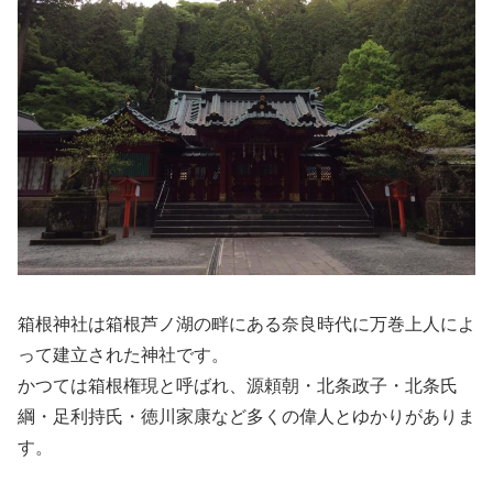
箱根神社は箱根芦ノ湖の畔にある奈良時代に万巻上人によ
って建立された神社です。
かつては箱根権現と呼ばれ、源頼朝・北条政子・北条氏
綱・足利持氏・徳川家康など多くの偉人とゆかりがありま
す。