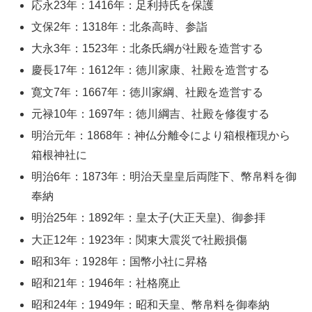
応永23年：1416年：足利持氏を保護
文保2年：1318年：北条高時、参詣
大永3年：1523年：北条氏綱が社殿を造営する
慶長17年：1612年：徳川家康、社殿を造営する
寛文7年：1667年：徳川家綱、社殿を造営する
元禄10年：1697年：徳川綱吉、社殿を修復する
明治元年：1868年：神仏分離令により箱根権現から
箱根神社に
明治6年：1873年：明治天皇皇后両陛下、幣帛料を御
奉納
明治25年：1892年：皇太子(大正天皇)、御参拝
大正12年：1923年：関東大震災で社殿損傷
昭和3年：1928年：国幣小社に昇格
昭和21年：1946年：社格廃止
昭和24年：1949年：昭和天皇、幣帛料を御奉納