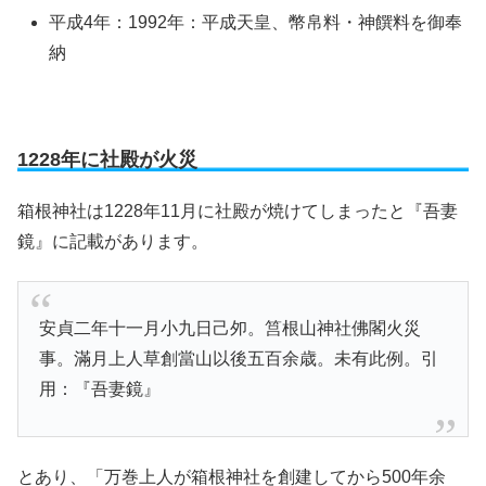
平成4年：1992年：平成天皇、幣帛料・神饌料を御奉
納
1228年に社殿が火災
箱根神社は1228年11月に社殿が焼けてしまったと『吾妻
鏡』に記載があります。
安貞二年十一月小九日己夘。筥根山神社佛閣火災
事。滿月上人草創當山以後五百余歳。未有此例。引
用：『吾妻鏡』
とあり、「万巻上人が箱根神社を創建してから500年余