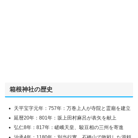
箱根神社の歴史
天平宝字元年：757年：万巻上人が寺院と霊廟を建立
延暦20年：801年：坂上田村麻呂が表矢を献上
弘仁8年：817年：嵯峨天皇、駿豆相の三州を寄進
治承4年：1180年：別当行實、石橋山で敗戦した源頼