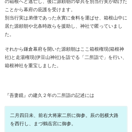
の箱根へと逃亡し、後に源頼朝の挙兵を別当行実が助けた
ことから幕府の庇護を受けます。
別当行実は弟僧であった永實に食料を運ばせ、箱根山中に
居た源頼朝や北条時政らを援助し、神社で匿っていまし
た。
それから鎌倉幕府を開いた源頼朝はここ箱根権現(箱根神
社)と走湯権現(伊豆山神社)を詣でる「二所詣で」を行い、
箱根神社を重宝しました。
『吾妻鏡』の建久２年の二所詣の記述には
二月四日未、前右大将家二所に御参。辰の剋横大路
を西行し、まづ鶴岳宮に御参。