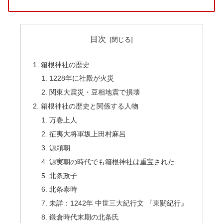
目次
箱根神社の歴史
1228年に社殿が火災
関東大震災・豆相地震で損壊
箱根神社の歴史と関係する人物
万巻上人
征夷大将軍坂上田村麻呂
源頼朝
源実朝の時代でも箱根神社は重宝された
北条政子
北条泰時
未詳：1242年 中世三大紀行文 『東關紀行』
鎌倉時代末期の北条氏