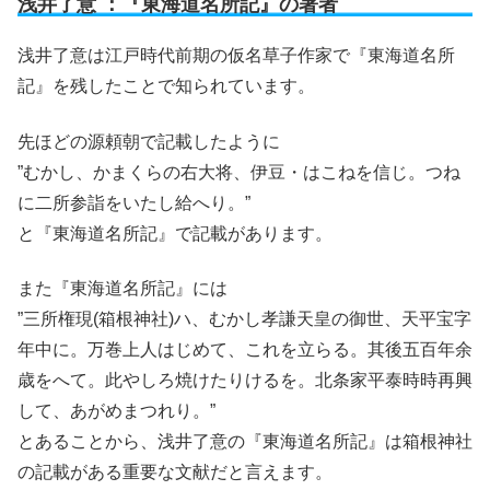
浅井了意 ：『東海道名所記』の著者
浅井了意は江戸時代前期の仮名草子作家で『東海道名所
記』を残したことで知られています。
先ほどの源頼朝で記載したように
”むかし、かまくらの右大将、伊豆・はこねを信じ。つね
に二所参詣をいたし給へり。”
と『東海道名所記』で記載があります。
また『東海道名所記』には
”三所権現(箱根神社)ハ、むかし孝謙天皇の御世、天平宝字
年中に。万巻上人はじめて、これを立らる。其後五百年余
歳をへて。此やしろ焼けたりけるを。北条家平泰時時再興
して、あがめまつれり。”
とあることから、浅井了意の『東海道名所記』は箱根神社
の記載がある重要な文献だと言えます。