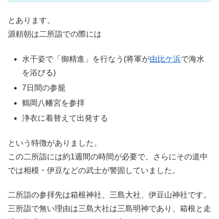
とあります。
源頼朝は二所詣での際には
水干姿で「御精進」を行なう(将軍が
由比ケ浜
で海水
を浴びる)
7日間の参籠
鶴岡八幡宮を参拝
浄衣に着替えて出発する
という特徴がありました。
この二所詣には約1週間の時間が必要で、さらにその道中
では相模・伊豆などの武士が警固していました。
二所詣の参拝先は箱根神社、三島大社、伊豆山神社です。
三所詣で無い理由は三島大社は三島明神であり、箱根と走