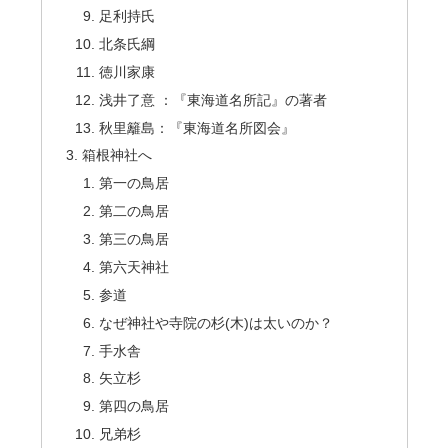
足利持氏
北条氏綱
徳川家康
浅井了意 ：『東海道名所記』の著者
秋里籬島：『東海道名所図会』
箱根神社へ
第一の鳥居
第二の鳥居
第三の鳥居
第六天神社
参道
なぜ神社や寺院の杉(木)は太いのか？
手水舎
矢立杉
第四の鳥居
兄弟杉