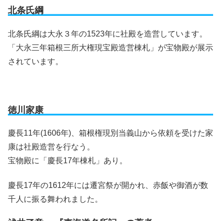
北条氏綱
北条氏綱は大永３年の1523年に社殿を造営しています。
「大永三年箱根三所大権現宝殿造営棟札」が宝物殿が展示
されています。
徳川家康
慶長11年(1606年)、箱根権現別当義山から依頼を受けた家
康は社殿造営を行なう。
宝物殿に「慶長17年棟札」あり。
慶長17年の1612年には遷宮祭が開かれ、赤飯や御酒が数
千人に振る舞われました。