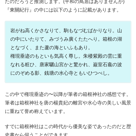
たのだろうと推測します。(平和の鳥居はありませんが)
『東關紀行』の中には以下のように記載があります。
岩がね高くかさなりて、駒もなづむばかりなり。山
の中にいたりて、みづうみ廣くたたへり。箱根の湖
となづく、また蘆の海といふもあり。
権現垂迹のもといも気高く尊し。朱楼紫殿の雲に重
なれる粧ひ、唐家驪山宮かと驚かれ、巌室石龕の波
にのぞめる影、銭塘の水心寺ともいひつべし。
この中で権現垂迹の〜以降が筆者の箱根神社の感想です。
筆者は箱根神社を唐の楊貴妃の離宮や水心寺の美しい風景
に重ねて誉め称えています。
すでに箱根神社はこの時代から優美な姿であったのだと歴
史書から伺うことができます。