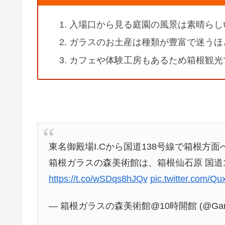
入場口から見る庭園の風景は素晴らし
ガラスのお土産は種類が豊富で迷うほ
カフェや体験工房もあるため箱根観光
東名御殿場I.Cから国道138号線で箱根方面
箱根ガラスの森美術館は、箱根仙石原 国道
https://t.co/wSDqs8hJQv
pic.twitter.com/Q
— 箱根ガラスの森美術館@10時開館 (@Garas