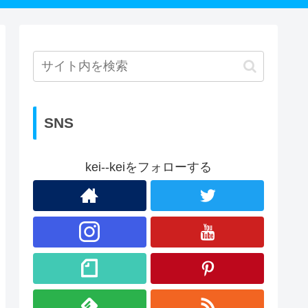
SNS
kei--keiをフォローする