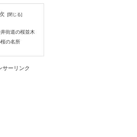
次
金井街道の桜並木
の桜の名所
ンサーリンク