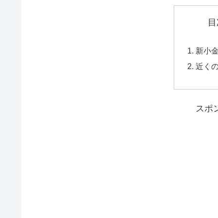
目
新小
近く
スポ