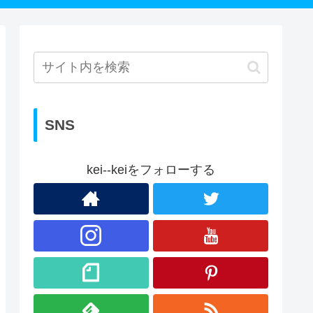
SNS
kei--keiをフォローする